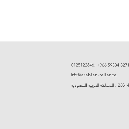
0125122646،
+966 59334 827
info @ a r a b i a n - r e l i a n c e.