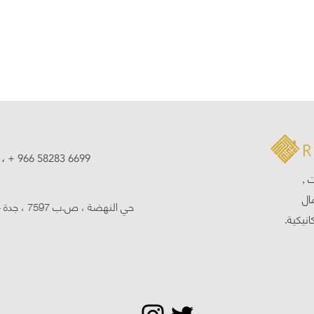
1
،
+ 966 58283 6699
 ,
ال
حي النهضة ، ص.ب 7597 ، جدة 23614 ، المملكة العربية السعودية
انيكية.